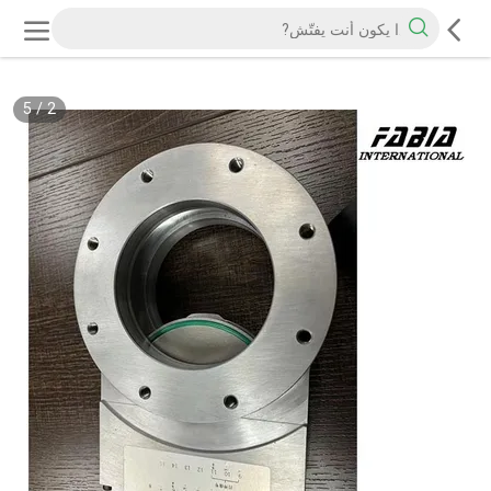
5
/
2