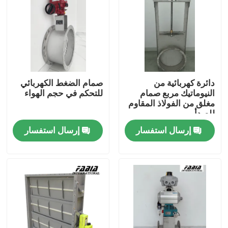
دائرة كهربائية من
صمام الضغط الكهربائي
النيوماتيك مربع صمام
للتحكم في حجم الهواء
مغلق من الفولاذ المقاوم
للصدأ
إرسال استفسار
إرسال استفسار
المنزل
المنتجات
فيديوهات