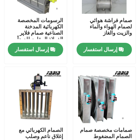
معلومات عنا
صمام فراشة هوائي
الرسومات المخصصة
لصمام الهواء والماء
الكهربائية المدخنة
والزيت والغاز
الصناعية صمام فلاپر
جولة في المعمل
الفولاذ المقاوم للصدأ
مواد أخرى
إرسال استفسار
إرسال استفسار
مراقبة الجودة
اتصل بنا
اطلب اقتباس
صمام الكرة الهوائية
صمامات مخصصة صمام
الصمام الكهربائي مع
الصمام المضغوط
إغلاق ناعم وصلب
صمام الفراشة الهوائي