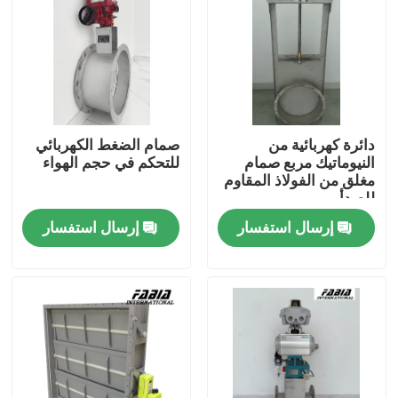
دائرة كهربائية من
صمام الضغط الكهربائي
النيوماتيك مربع صمام
للتحكم في حجم الهواء
مغلق من الفولاذ المقاوم
للصدأ
إرسال استفسار
إرسال استفسار
المنزل
المنتجات
فيديوهات