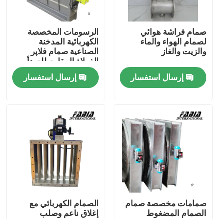
معلومات عنا
صمام فراشة هوائي
الرسومات المخصصة
لصمام الهواء والماء
الكهربائية المدخنة
والزيت والغاز
الصناعية صمام فلاپر
جولة في المعمل
الفولاذ المقاوم للصدأ
مواد أخرى
إرسال استفسار
إرسال استفسار
مراقبة الجودة
اتصل بنا
اطلب اقتباس
صمام الكرة الهوائية
صمامات مخصصة صمام
الصمام الكهربائي مع
الصمام المضغوط
إغلاق ناعم وصلب
صمام الفراشة الهوائي