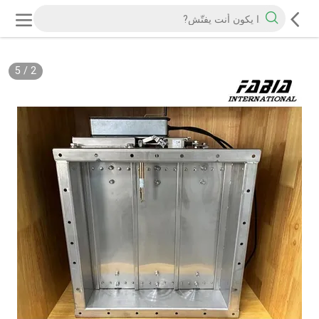
5
/
2