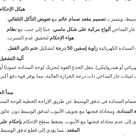
هيكل الإحكام
سيط، ويتميز بـ ‌
تصميم مقعد صمام عائم
‌ مع ‌
تعويض التآكل التلقائي
‌.
از المداخن ‌
ألواح مركبة على شكل ماسي
‌، جنبًا إلى جنب مع ‌
نظام
هواء الإحكام
‌ لتحقيق عدم التسرب.
لسدادة الكهربائية ‌
زاوية إسفين 50 درجة
‌ لتشكيل ‌
ختم ذاتي القفل
‌.
آلية التشغيل
ربائي أو هيدروليكي). ينقل الجذع القوة لتحريك لوحة السدادة عموديًا أو
 لبيئات غاز المداخن ذات درجة الحرارة العالية، مما يوفر قوة دفع أكبر.
مبدأ ال
مام السدادة في تدفق الوسيط عن طريق الإزاحة الخطية للوحة السدا
 السدادة
‌، ومحاذاة فتحتها مع تجويف الأنبوب لتدفق الوسيط دون عائق.
دي إلى عدم محاذاة فتحتها مع الأنبوب. يضغط سطح الإحكام ‌
بإحكام على
المقعد
‌، مما يؤدي إلى قطع تدفق الوسيط.