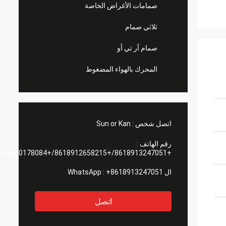
صمامات الأغراض الخاصة
ثلاثي صمام
صمام آر تي أو
المحرك بالهواء المضغوط
اتصل شخص :
Sun or Kan
رقم الهاتف :
+8618913247051/+8618912658215/+8618260178084
ال WhatsApp :
+8618913247051
اتصل