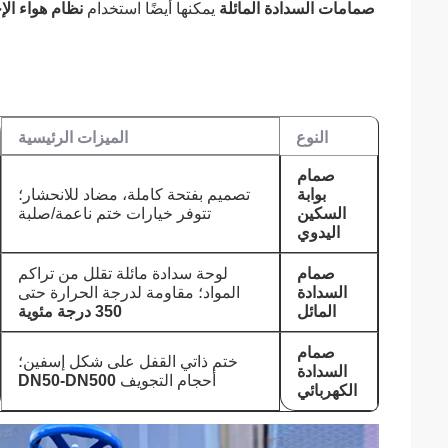
صمامات السدادة المائلة
‌ يمكنها أيضًا استخدام ‌
نظام هواء الإ
النوع
الميزات الرئيسية
صمام
بوابة
تصميم بفتحة كاملة، مضاد للانحشار؛
السكين
تتوفر خيارات ختم ناعمة/صلبة
اليدوي
صمام
لوحة سدادة مائلة تقلل من تراكم
السدادة
المواد؛ مقاومة لدرجة الحرارة حتى
المائل
350 درجة مئوية
صمام
ختم ذاتي القفل على شكل إسفين؛
السدادة
أحجام التجويف ‌
DN50-DN500
الكهربائي