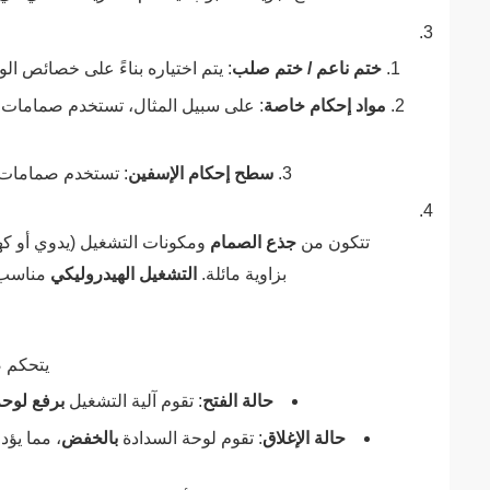
ختم ناعم / ختم صلب
‌: يتم اختياره بناءً على خصائص الو
مواد إحكام خاصة
‌: على سبيل المثال، تستخدم صمامات غ
سطح إحكام الإسفين
‌: تستخدم صمامات ا
تتكون من ‌
جذع الصمام
‌ ومكونات التشغيل (يدوي أو كه
بزاوية مائلة. ‌
التشغيل الهيدروليكي
‌ مناسب
يتحكم ص
حالة الفتح
‌: تقوم آلية التشغيل ‌
برفع لوحة
حالة الإغلاق
‌: تقوم لوحة السدادة ‌
بالخفض
‌، مما يؤ