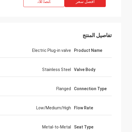
افضل سعر
ﺎﺘﺼﻟ ﺍﻶﻧ
تفاصيل المنتج
Electric Plug-in valve
Product Name
Stainless Steel
Valve Body
Flanged
Connection Type
Low/Medium/High
Flow Rate
Metal-to-Metal
Seat Type