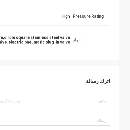
High
Pressure Rating
e,circle square stainless steel valve
إبراز
alve
,
electric pneumatic plug-in valve
اترك رسالة