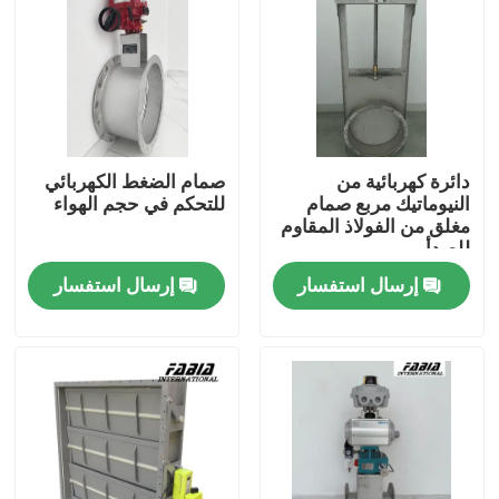
دائرة كهربائية من
صمام الضغط الكهربائي
النيوماتيك مربع صمام
للتحكم في حجم الهواء
مغلق من الفولاذ المقاوم
للصدأ
إرسال استفسار
إرسال استفسار
المنزل
المنتجات
فيديوهات