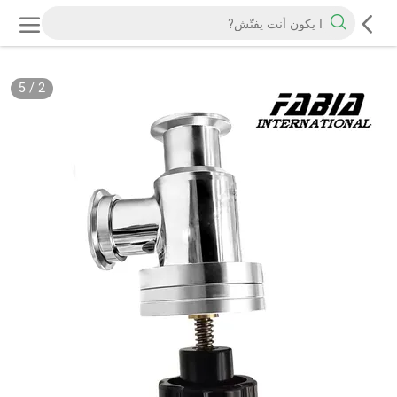
5
/
2