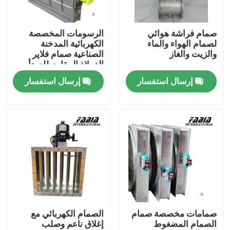
معلومات عنا
صمام فراشة هوائي
الرسومات المخصصة
لصمام الهواء والماء
الكهربائية المدخنة
والزيت والغاز
الصناعية صمام فلاپر
جولة في المعمل
الفولاذ المقاوم للصدأ
مواد أخرى
إرسال استفسار
إرسال استفسار
مراقبة الجودة
اتصل بنا
اطلب اقتباس
صمام الكرة الهوائية
صمامات مخصصة صمام
الصمام الكهربائي مع
الصمام المضغوط
إغلاق ناعم وصلب
صمام الفراشة الهوائي