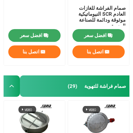
صمام الفراشة للغازات
العادم SCR النيوماتيكية
موثوقة ودائمة للصناعة
البحرية
افضل سعر
افضل سعر
اتصل بنا
اتصل بنا
صمام فراشة للتهوية
(29)