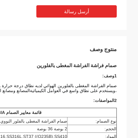
أرسل رسالة
منتوج وصف
صمام فراشة الفراشة المغطى بالفلورين
1وصف:
،ويستخدم على نطاق واسع في العوامل الكيميائيةالمصانع ومصانع ا
2المواصفات:
قائمة معايير الصمام FABIA
نوع الصمام:
صمام الفراشة المغطى بالفلور النووي
الحجم:
2 بوصة 36 بوصة
المواد:
6,SS316L,ST37 ((Q235B),SS410