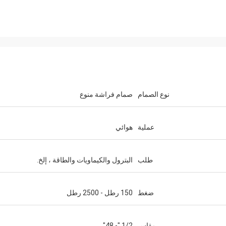
نوع الصمام
صمام فراشة منوع
عملية
هوائي
طلب
البترول والكيماويات والطاقة ، إلخ.
ضغط
150 رطل - 2500 رطل
مقاس
1/2 "- 48"