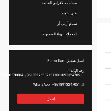
صمامات الأغراض الخاصة
ثلاثي صمام
صمام آر تي أو
المحرك بالهواء المضغوط
اتصل شخص :
Sun or Kan
رقم الهاتف :
+8618913247051/+8618912658215/+8618260178084
ال WhatsApp :
+8618913247051
اتصل