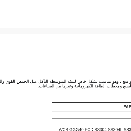
لصبغ ومحطات الطاقة الكهرومائية وغيرها من الصناعات.
WCB,GGG40,FCD,SS304,SS304L,SS31