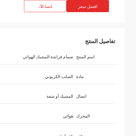
افضل سعر
ﺎﺘﺼﻟ ﺍﻶﻧ
تفاصيل المنتج
اسم المنتج
صمام فراشة المشبك الهوائي
مادة
الصلب الكربوني
اتصال
المشبك أو شفة
المحرك
هوائي
ختم
ختم لينة