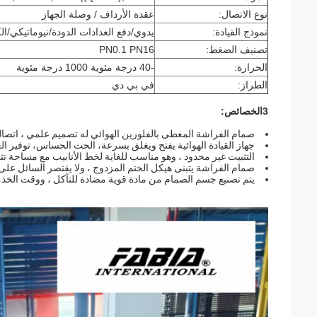
نوع الاتصال:
عقدة الأرداف / وصلة الجهاز
نموذج القيادة:
يدوي/دفع العدادات الدودة/نيوماتيكي/ال
تصنيف الضغط:
PN0.1 PN16
الحرارة:
-40 درجة مئوية 1000 درجة مئوية
الطراز:
في بي دي
3الخصائص:
صمام الفراشة المغطى بالفلورين الهوائي له تصميم علمي ، ات
جهاز القيادة الهوائية يفتح ويغلق بسرعة، الحث الحساس، توفير ال
التثبيت غير محدود ، وهو مناسب للغاية لخط الأنابيب مع مساحة تثب
صمام الفراشة يتبنى هيكل الختم المزدوج ، ولا يقتصر السائل على 
يتم تصنيع جسم الصمام من مادة قوية مضادة للتآكل ، ووقت الخد