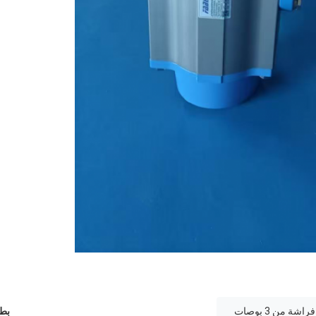
من 3 بوصات
بطا