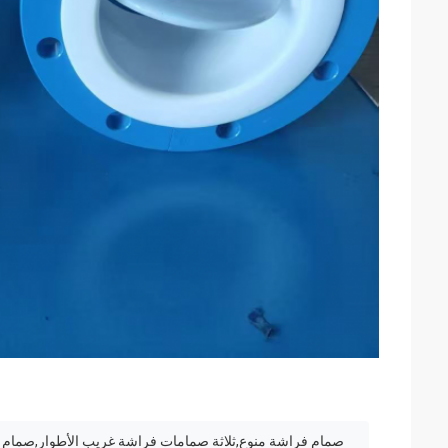
صمام فراشة منوع,ثلاثة صمامات فراشة غريب الأطوار,صمام فراشة 