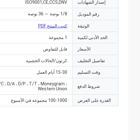
إصدار الشهادات
ISO9001,CE,CCS,DNV
1/8 بوصة ～ 36 بوصة
رقم الموديل
الوثيقة
كتيب المنتج PDF
الحد الأدنى لكمية
1 مجموعة
الأسعار
قابل للتفاوض
تفاصيل التغليف
كرتون/الحالات الخشبية
وقت التسليم
15-30 أيام العمل
/C ، D/A ، D/P ، T/T ، Moneygram ،
شروط الدفع
Western Union
القدرة على العرض
100-1000 مجموعة في الأسبوع