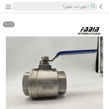
5
/
2