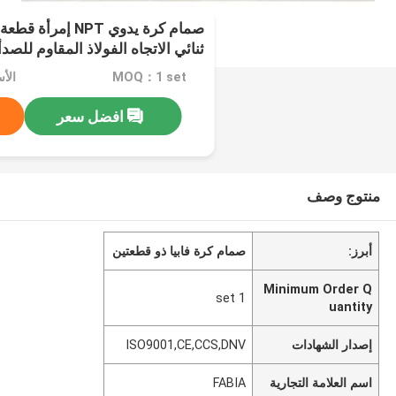
صمام كرة يدوي NPT إ
ثنائي الاتجاه الفولاذ المقاوم للصدأ
MOQ：1 set
الأ
افضل سعر
منتوج وصف
أبرز:
صمام كرة فابيا ذو قطعتين
Minimum Order Q
1 set
uantity
إصدار الشهادات
ISO9001,CE,CCS,DNV
اسم العلامة التجارية
FABIA