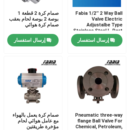
Fabia 1/2'' 2 Way Ball
صمام كرة 2 قطعة 1
معلومات عنا
Valve Electric
بوصة 2 بوصة لحام بعقب
Adjustalbe Type
صمام كرة هوائي
Stainless Steel L-Port
جولة في المعمل
إرسال استفسار
إرسال استفسار
مراقبة الجودة
اتصل بنا
اطلب اقتباس
صمام الكرة الهوائية
Pneumatic three-way
صمام كرة يعمل بالهواء
flange Ball Valve For
مع عامل هوائي لحام
Chemical, Petroleum,
مؤخرة طريقتين
صمام الفراشة الهوائي