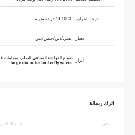
درجة الحرارة
-40-1000 درجة مئوية
معيار
أنسي/دين/جيس/بس
صمام الفراشة الصناعي الصلب,صمامات فرا
إبراز
large diameter butterfly valves
اترك رسالة