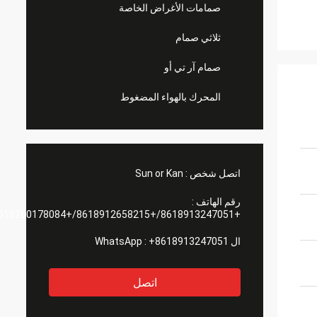
صمامات الأغراض الخاصة
ثلاثي صمام
صمام آر تي أو
المحرك بالهواء المضغوط
اتصل شخص :
Sun or Kan
رقم الهاتف :
+8618913247051/+8618912658215/+8618260178084
ال WhatsApp :
+8618913247051
اتصل