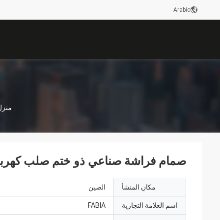
Arabic
منزل
صمام فراشة صناعي ذو ختم صلب كهربائ
مكان المنشأ
الصين
اسم العلامة التجارية
FABIA