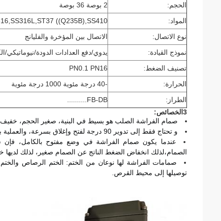
الحجم:
2 بوصة 36 بوصة
المواد:
6,SS316L,ST37 ((Q235B),SS410
نوع الاتصال:
الاتصال بين المؤخرة والفليانج
نموذج القيادة:
يدوي/دفع العدادات الدودة/نيوماتيكي/ال
تصنيف الضغط:
PN0.1 PN16
الحرارة:
-40 درجة مئوية 1000 درجة مئوية
الطراز:
FB-DB
..........
3الخصائص:
صمام الفراشة الصلب هو بسيط في البنية، صغير الحجم، خفيف ا
و تحتاج فقط إلى تدوير 90 درجة لفتح وإغلاق بسرعة، والعملية بسيطة، والصمام الكهربائي لديه خصائص جيدة التحكم في السائل.
الصمام،لذلك انخفاض الضغط الناتج عن الصمام صغير، لذلك لديها
صمامات الفراشة لها نوعان من الختم: الختم الرصاص والختم 
توصيلها إلى محيط القرص.