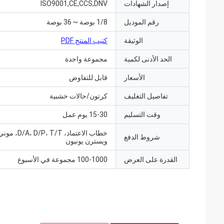
إصدار الشهادات
ISO9001,CE,CCS,DNV
رقم الموديل
1/8 بوصة ~ 36 بوصة
الوثيقة
كتيب المنتج PDF
الحد الأدنى لكمية
مجموعة واحدة
الأسعار
قابل للتفاوض
تفاصيل التغليف
كرتون/حالات خشبية
وقت التسليم
15-30 يوم عمل
خطاب الاعتماد،  T/T
شروط الدفع
ويسترن يونيون
القدرة على العرض
100-1000 مجموعة في الأسبوع