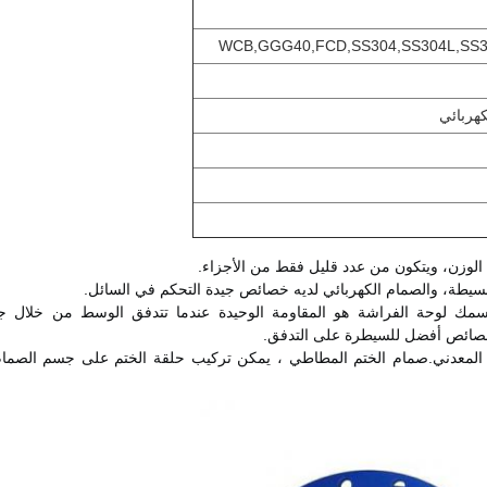
WCB,GGG40,FCD,SS304,SS304L,SS31
كهربائي
لوزن، ويتكون من عدد قليل فقط من الأجزاء.
 خصائص أفضل للسيطرة على التدفق.
المعدني.