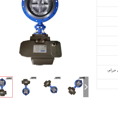
D/A، D/P،، موني جرام،