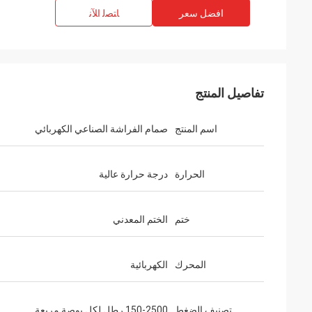
افضل سعر
ﺎﺘﺼﻟ ﺍﻶﻧ
تفاصيل المنتج
اسم المنتج
صمام الفراشة الصناعي الكهربائي
الحرارة
درجة حرارة عالية
ختم
الختم المعدني
المحرك
الكهربائية
تصنيف الضغط
150-2500 رطل لكل بوصة مربعة