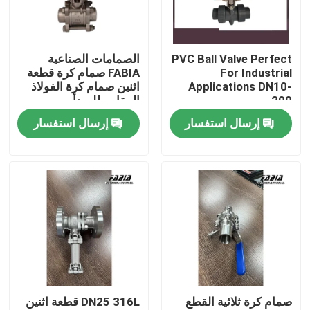
معلومات عنا
PVC Ball Valve Perfect
الصمامات الصناعية
For Industrial
FABIA صمام كرة قطعة
جولة في المعمل
Applications DN10-
اثنين صمام كرة الفولاذ
200
المقاوم للصدأ
إرسال استفسار
إرسال استفسار
مراقبة الجودة
اتصل بنا
اطلب اقتباس
صمام الكرة الهوائية
صمام كرة ثلاثية القطع
DN25 316L قطعة اثنين
صمام الفراشة الهوائي