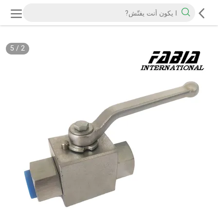
5
/
2