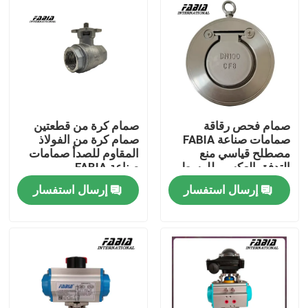
صمام فحص رقاقة
صمام كرة من قطعتين
صمامات صناعة FABIA
صمام كرة من الفولاذ
مصطلح قياسي منع
المقاوم للصدأ صمامات
التدفق العكسي للوسط
صناعة FABIA
إرسال استفسار
إرسال استفسار
المنزل
المنتجات
فيديوهات