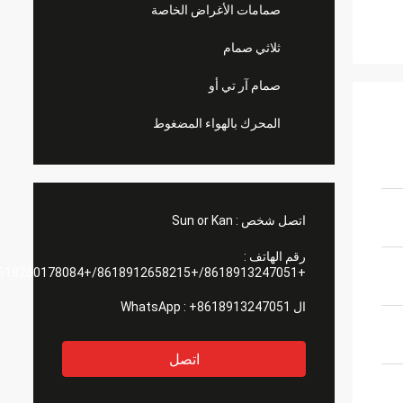
صمامات الأغراض الخاصة
ثلاثي صمام
صمام آر تي أو
المحرك بالهواء المضغوط
اتصل شخص :
Sun or Kan
رقم الهاتف :
+8618913247051/+8618912658215/+8618260178084
ال WhatsApp :
+8618913247051
اتصل