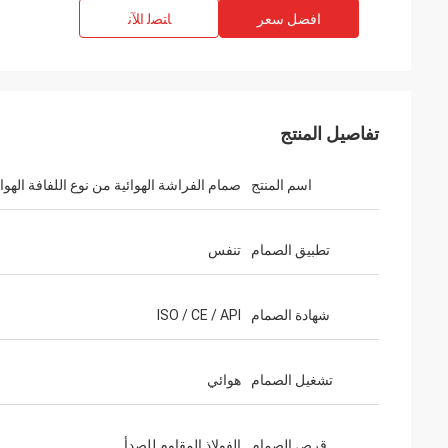
افضل سعر
ﺎﺘﺼﻟ ﺍﻶﻧ
تفاصيل المنتج
اسم المنتج
صمام الفراشة الهوائية من نوع اللفافة الهوائ
تطبيق الصمام
تنفس
شهادة الصمام
ISO / CE / API
تشغيل الصمام
هوائي
قرص الصمام
الفولاذ المقاوم للصدأ