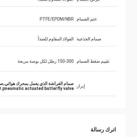
ختم الصمام
PTFE/EPDM/NBR
صمام الجذعية
الفولاذ المقاوم للصدأ
تقييم ضغط الصمام
150-300 رطل لكل بوصة مربعة
صمام الفراشة الذي يعمل بمحرك هوائي,صمام ا
إبراز
valve
,
pneumatic actuated butterfly valve
اترك رسالة