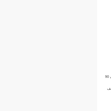
مبدأ هيكل صمام القرص التهوية: من قبل جسم القضيب، الربيع، محرك مركب. تحت محرك جهاز التحكم الكهربائي،يتم الانتهاء من عمل الدوران 90
لف