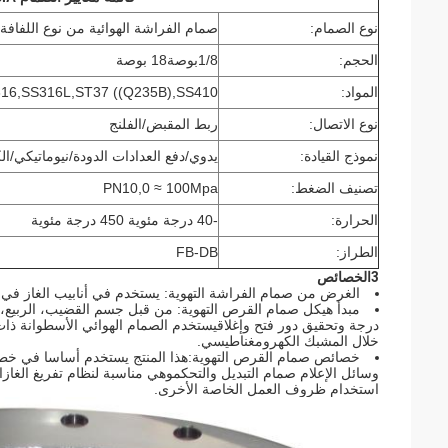
نوع الصمام:
صمام الفراشة الهوائية من نوع اللفافة ا
الحجم:
1/8
بوصة
18 بوصة
المواد:
6,SS316L,ST37 ((Q235B),SS410
نوع الاتصال:
ربط المقبض/الفلنج
نموذج القيادة:
يدوي/دفع العدادات الدودة/نيوماتيكي/ال
تصنيف الضغط:
PN10,0 ≈ 100Mpa
الحرارة:
-
40 درجة مئوية 450 درجة مئوية
الطراز:
FB-DB
3الخصائص
الغرض من صمام الفراشة التهوية: يستخدم في أنابيب الغاز في
درجة وتحقيق دور فتح وإغلاقيستخدم الصمام الهوائي الأسطوانة ذا
خلال المشبك الكهرومغناطيسي.
خصائص صمام القرص التهوية:هذا المنتج يستخدم أساسا في خطوط
وسائل الإعلام صمام التبديل والتحكموهي مناسبة لنظام تفريغ الغازا
استخدام ظروف العمل الخاصة الأخرى.