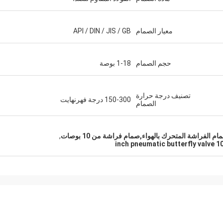
معيار الصمام
API / DIN / JIS / GB
حجم الصمام
1-18 بوصة
تصنيف درجة حرارة
150-300 درجة فهرنهايت
الصمام
لفراشة المتحرك بالهواء,صمام فراشة من 10 بوصات
,
10 inch pneumatic butterfly 