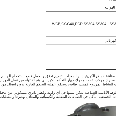
لهوائية
WCB,GGG40,FCD,SS304,SS304L,SS31
كهربائي
 صناعة حمض الكبريتيك أو المعدات لتنظيم تدفق والحمل قطع استخدام الجسم.
ت النشاط المزدوج كمصدر طاقة، ويحقق عملية التحكم الغازية بدون اتصال من
 الأنابيب الصناعية يمكن تثبيتها في أي زاوية وقطر دائري تلسكوبي من مخت
ت الحمضية التآكل في الصناعات النفطية والكيميائية والمعادن وغيرها ومتطلبات